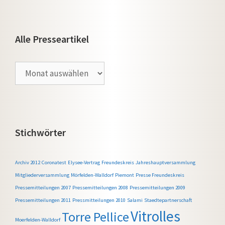
Alle Presseartikel
Alle
Presseartikel
Stichwörter
Archiv 2012
Coronatest
Elysee-Vertrag
Freundeskreis
Jahreshauptversammlung
Mitgliederversammlung
Mörfelden-Walldorf
Piemont
Presse Freundeskreis
Pressemitteilungen 2007
Pressemitteilungen 2008
Pressemitteilungen 2009
Pressemitteilungen 2011
Pressmitteilungen 2010
Salami
Staedtepartnerschaft
Vitrolles
Torre Pellice
Moerfelden-Walldorf