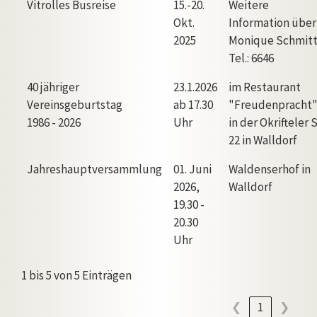
Vitrolles Busreise
15.-20.
Weitere
Okt.
Information über
2025
Monique Schmitt
Tel.: 6646
40 jähriger
23.1.2026
im Restaurant
Vereinsgeburtstag
ab 17.30
"Freudenpracht
1986 - 2026
Uhr
in der Okrifteler S
22 in Walldorf
Jahreshauptversammlung
01. Juni
Waldenserhof in
2026,
Walldorf
19.30 -
20.30
Uhr
1 bis 5 von 5 Einträgen
❮
1
❯