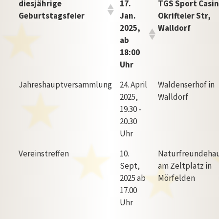
diesjährige
17.
TGS Sport Casi
Geburtstagsfeier
Jan.
Okrifteler Str,
2025,
Walldorf
ab
18:00
Uhr
Jahreshauptversammlung
24. April
Waldenserhof in
2025,
Walldorf
19.30 -
20.30
Uhr
Vereinstreffen
10.
Naturfreundehau
Sept,
am Zeltplatz in
2025 ab
Mörfelden
17.00
Uhr