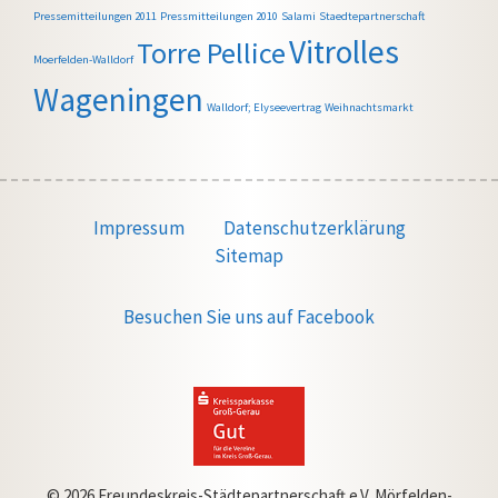
Pressemitteilungen 2011
Pressmitteilungen 2010
Salami
Staedtepartnerschaft
Vitrolles
Torre Pellice
Moerfelden-Walldorf
Wageningen
Walldorf; Elyseevertrag
Weihnachtsmarkt
Impressum
Datenschutzerklärung
Sitemap
Besuchen Sie uns auf Facebook
© 2026 Freundeskreis-Städtepartnerschaft e.V. Mörfelden-