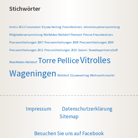
Stichwörter
Archiv 2012
Coronatest
Elysee-Vertrag
Freundeskreis
Jahreshauptversammlung
Mitgliederversammlung
Mörfelden-Walldorf
Piemont
Presse Freundeskreis
Pressemitteilungen 2007
Pressemitteilungen 2008
Pressemitteilungen 2009
Pressemitteilungen 2011
Pressmitteilungen 2010
Salami
Staedtepartnerschaft
Vitrolles
Torre Pellice
Moerfelden-Walldorf
Wageningen
Walldorf; Elyseevertrag
Weihnachtsmarkt
Impressum
Datenschutzerklärung
Sitemap
Besuchen Sie uns auf Facebook