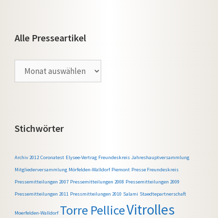
Alle Presseartikel
Alle
Presseartikel
Stichwörter
Archiv 2012
Coronatest
Elysee-Vertrag
Freundeskreis
Jahreshauptversammlung
Mitgliederversammlung
Mörfelden-Walldorf
Piemont
Presse Freundeskreis
Pressemitteilungen 2007
Pressemitteilungen 2008
Pressemitteilungen 2009
Pressemitteilungen 2011
Pressmitteilungen 2010
Salami
Staedtepartnerschaft
Vitrolles
Torre Pellice
Moerfelden-Walldorf