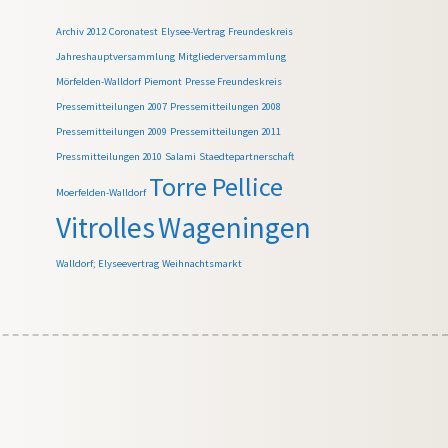
Archiv 2012
Coronatest
Elysee-Vertrag
Freundeskreis
Jahreshauptversammlung
Mitgliederversammlung
Mörfelden-Walldorf
Piemont
Presse Freundeskreis
Pressemitteilungen 2007
Pressemitteilungen 2008
Pressemitteilungen 2009
Pressemitteilungen 2011
Pressmitteilungen 2010
Salami
Staedtepartnerschaft
Torre Pellice
Moerfelden-Walldorf
Vitrolles
Wageningen
Walldorf; Elyseevertrag
Weihnachtsmarkt