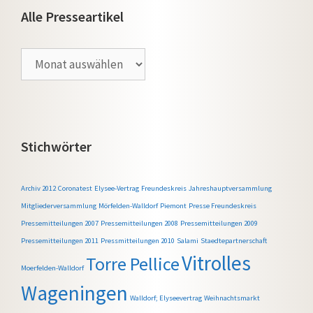
Alle Presseartikel
Alle
Presseartikel
Stichwörter
Archiv 2012
Coronatest
Elysee-Vertrag
Freundeskreis
Jahreshauptversammlung
Mitgliederversammlung
Mörfelden-Walldorf
Piemont
Presse Freundeskreis
Pressemitteilungen 2007
Pressemitteilungen 2008
Pressemitteilungen 2009
Pressemitteilungen 2011
Pressmitteilungen 2010
Salami
Staedtepartnerschaft
Vitrolles
Torre Pellice
Moerfelden-Walldorf
Wageningen
Walldorf; Elyseevertrag
Weihnachtsmarkt