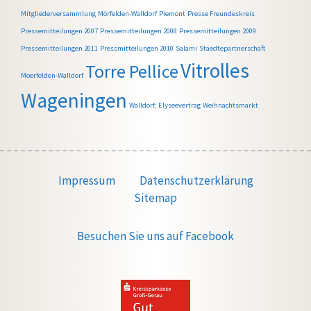
Mitgliederversammlung
Mörfelden-Walldorf
Piemont
Presse Freundeskreis
Pressemitteilungen 2007
Pressemitteilungen 2008
Pressemitteilungen 2009
Pressemitteilungen 2011
Pressmitteilungen 2010
Salami
Staedtepartnerschaft
Vitrolles
Torre Pellice
Moerfelden-Walldorf
Wageningen
Walldorf; Elyseevertrag
Weihnachtsmarkt
Impressum
Datenschutzerklärung
Sitemap
Besuchen Sie uns auf Facebook