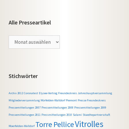
Alle Presseartikel
Alle
Presseartikel
Stichwörter
Archiv 2012
Coronatest
Elysee-Vertrag
Freundeskreis
Jahreshauptversammlung
Mitgliederversammlung
Mörfelden-Walldorf
Piemont
Presse Freundeskreis
Pressemitteilungen 2007
Pressemitteilungen 2008
Pressemitteilungen 2009
Pressemitteilungen 2011
Pressmitteilungen 2010
Salami
Staedtepartnerschaft
Vitrolles
Torre Pellice
Moerfelden-Walldorf