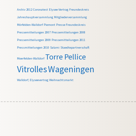
Archiv 2012
Coronatest
Elysee-Vertrag
Freundeskreis
Jahreshauptversammlung
Mitgliederversammlung
Mörfelden-Walldorf
Piemont
Presse Freundeskreis
Pressemitteilungen 2007
Pressemitteilungen 2008
Pressemitteilungen 2009
Pressemitteilungen 2011
Pressmitteilungen 2010
Salami
Staedtepartnerschaft
Torre Pellice
Moerfelden-Walldorf
Vitrolles
Wageningen
Walldorf; Elyseevertrag
Weihnachtsmarkt