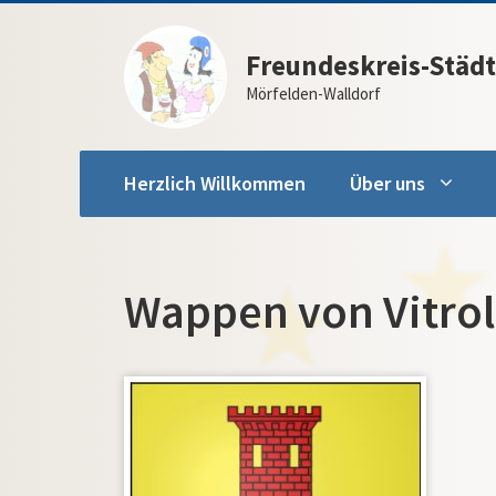
Zum
Inhalt
Freundeskreis-Städt
springen
Mörfelden-Walldorf
Herzlich Willkommen
Über uns
Wappen von Vitrol