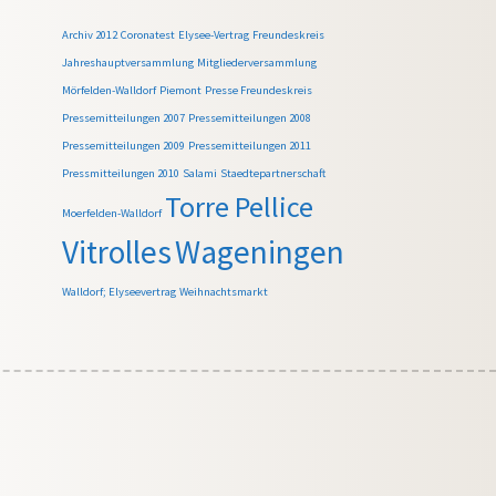
Archiv 2012
Coronatest
Elysee-Vertrag
Freundeskreis
Jahreshauptversammlung
Mitgliederversammlung
Mörfelden-Walldorf
Piemont
Presse Freundeskreis
Pressemitteilungen 2007
Pressemitteilungen 2008
Pressemitteilungen 2009
Pressemitteilungen 2011
Pressmitteilungen 2010
Salami
Staedtepartnerschaft
Torre Pellice
Moerfelden-Walldorf
Vitrolles
Wageningen
Walldorf; Elyseevertrag
Weihnachtsmarkt