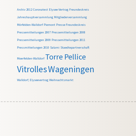
Archiv 2012
Coronatest
Elysee-Vertrag
Freundeskreis
Jahreshauptversammlung
Mitgliederversammlung
Mörfelden-Walldorf
Piemont
Presse Freundeskreis
Pressemitteilungen 2007
Pressemitteilungen 2008
Pressemitteilungen 2009
Pressemitteilungen 2011
Pressmitteilungen 2010
Salami
Staedtepartnerschaft
Torre Pellice
Moerfelden-Walldorf
Vitrolles
Wageningen
Walldorf; Elyseevertrag
Weihnachtsmarkt