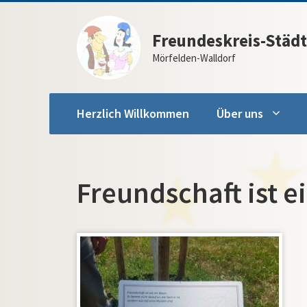
Zum
Inhalt
Freundeskreis-Städt
springen
Mörfelden-Walldorf
Herzlich Willkommen
Über uns
Freundschaft ist 