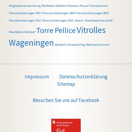
Mitgliederversammlung
Mörfelden-Walldorf
Piemont
Presse Freundeskreis
Pressemitteilungen 2007
Pressemitteilungen 2008
Pressemitteilungen 2009
Pressemitteilungen 2011
Pressmitteilungen 2010
Salami
Staedtepartnerschaft
Vitrolles
Torre Pellice
Moerfelden-Walldorf
Wageningen
Walldorf; Elyseevertrag
Weihnachtsmarkt
Impressum
Datenschutzerklärung
Sitemap
Besuchen Sie uns auf Facebook