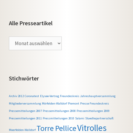
Alle Presseartikel
Alle
Presseartikel
Stichwörter
Archiv 2012
Coronatest
Elysee-Vertrag
Freundeskreis
Jahreshauptversammlung
Mitgliederversammlung
Mörfelden-Walldorf
Piemont
Presse Freundeskreis
Pressemitteilungen 2007
Pressemitteilungen 2008
Pressemitteilungen 2009
Pressemitteilungen 2011
Pressmitteilungen 2010
Salami
Staedtepartnerschaft
Vitrolles
Torre Pellice
Moerfelden-Walldorf