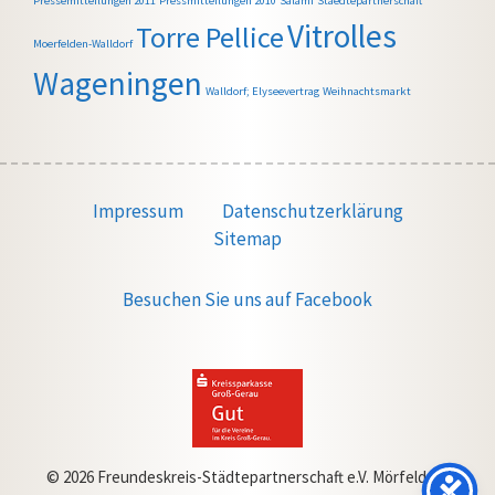
Pressemitteilungen 2011
Pressmitteilungen 2010
Salami
Staedtepartnerschaft
Vitrolles
Torre Pellice
Moerfelden-Walldorf
Wageningen
Walldorf; Elyseevertrag
Weihnachtsmarkt
Impressum
Datenschutzerklärung
Sitemap
Besuchen Sie uns auf Facebook
© 2026 Freundeskreis-Städtepartnerschaft e.V. Mörfelden-