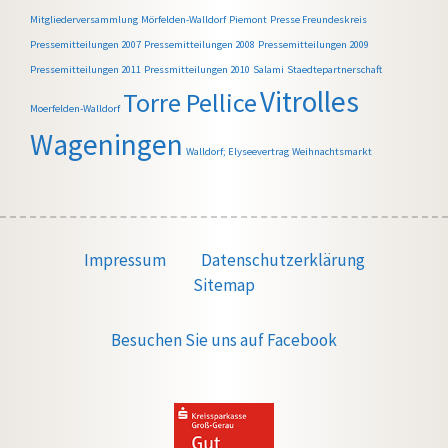
Mitgliederversammlung
Mörfelden-Walldorf
Piemont
Presse Freundeskreis
Pressemitteilungen 2007
Pressemitteilungen 2008
Pressemitteilungen 2009
Pressemitteilungen 2011
Pressmitteilungen 2010
Salami
Staedtepartnerschaft
Vitrolles
Torre Pellice
Moerfelden-Walldorf
Wageningen
Walldorf; Elyseevertrag
Weihnachtsmarkt
Impressum
Datenschutzerklärung
Sitemap
Besuchen Sie uns auf Facebook