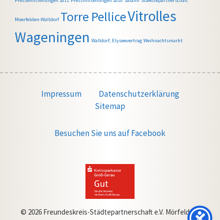
Pressemitteilungen 2011
Pressmitteilungen 2010
Salami
Staedtepartnerschaft
Vitrolles
Torre Pellice
Moerfelden-Walldorf
Wageningen
Walldorf; Elyseevertrag
Weihnachtsmarkt
Impressum
Datenschutzerklärung
Sitemap
Besuchen Sie uns auf Facebook
© 2026 Freundeskreis-Städtepartnerschaft e.V. Mörfelden-