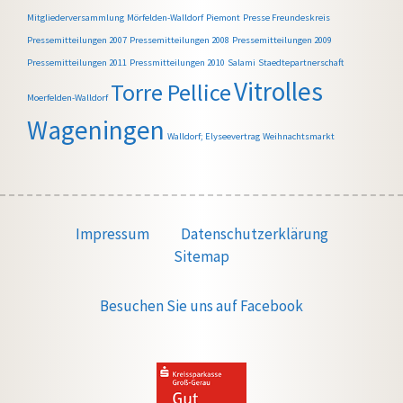
Mitgliederversammlung
Mörfelden-Walldorf
Piemont
Presse Freundeskreis
Pressemitteilungen 2007
Pressemitteilungen 2008
Pressemitteilungen 2009
Pressemitteilungen 2011
Pressmitteilungen 2010
Salami
Staedtepartnerschaft
Vitrolles
Torre Pellice
Moerfelden-Walldorf
Wageningen
Walldorf; Elyseevertrag
Weihnachtsmarkt
Impressum
Datenschutzerklärung
Sitemap
Besuchen Sie uns auf Facebook