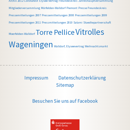
Archiv 2012
Coronatest
Elysee-Vertrag
Freundeskreis
Jahreshauptversammlung
Mitgliederversammlung
Mörfelden-Walldorf
Piemont
Presse Freundeskreis
Pressemitteilungen 2007
Pressemitteilungen 2008
Pressemitteilungen 2009
Pressemitteilungen 2011
Pressmitteilungen 2010
Salami
Staedtepartnerschaft
Vitrolles
Torre Pellice
Moerfelden-Walldorf
Wageningen
Walldorf; Elyseevertrag
Weihnachtsmarkt
Impressum
Datenschutzerklärung
Sitemap
Besuchen Sie uns auf Facebook