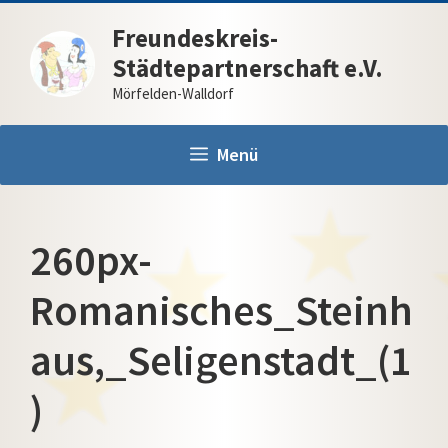
Zum
Freundeskreis-
Inhalt
Städtepartnerschaft e.V.
springen
Mörfelden-Walldorf
Menü
260px-
Romanisches_Steinh
aus,_Seligenstadt_(1
)