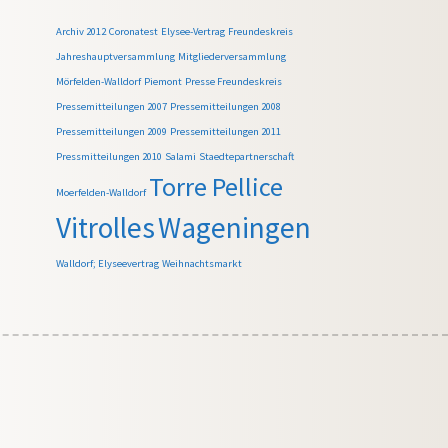
Archiv 2012
Coronatest
Elysee-Vertrag
Freundeskreis
Jahreshauptversammlung
Mitgliederversammlung
Mörfelden-Walldorf
Piemont
Presse Freundeskreis
Pressemitteilungen 2007
Pressemitteilungen 2008
Pressemitteilungen 2009
Pressemitteilungen 2011
Pressmitteilungen 2010
Salami
Staedtepartnerschaft
Torre Pellice
Moerfelden-Walldorf
Vitrolles
Wageningen
Walldorf; Elyseevertrag
Weihnachtsmarkt