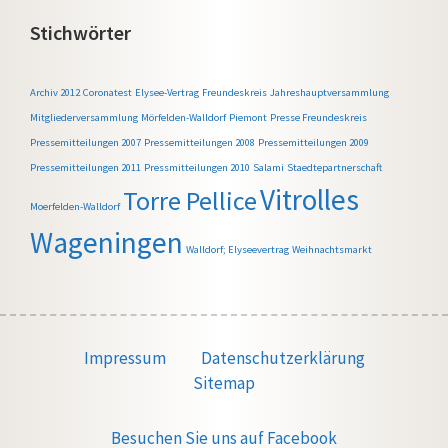
Stichwörter
Archiv 2012
Coronatest
Elysee-Vertrag
Freundeskreis
Jahreshauptversammlung
Mitgliederversammlung
Mörfelden-Walldorf
Piemont
Presse Freundeskreis
Pressemitteilungen 2007
Pressemitteilungen 2008
Pressemitteilungen 2009
Pressemitteilungen 2011
Pressmitteilungen 2010
Salami
Staedtepartnerschaft
Vitrolles
Torre Pellice
Moerfelden-Walldorf
Wageningen
Walldorf; Elyseevertrag
Weihnachtsmarkt
Impressum
Datenschutzerklärung
Sitemap
Besuchen Sie uns auf Facebook