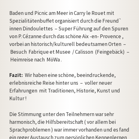
Baden und Picnic am Meer in Carry le Rouet mit
Spezialitätenbuffet organisiert durch die Freund`
innen Dindoulettes – Super Führung auf den Spuren
von P. Cézanne durch das schöne Aix -en- Provence ,
vorbei an historisch/kulturell bedeutsamen Orten –
Besuch Fabrique et Musee / Calisson (Feingebäck) –
Heimreise nach MöWa .
Fazit:
Wir haben eine schöne, beeindruckende,
erlebnisreiche Reise hinter uns – voller neuer
Erfahrungen mit Traditionen, Historie, Kunst und
Kultur !
Die Stimmung unter den Teilnehmern war sehr
harmonisch, die Hilfsbereitschaft ( vor allem bei
Sprachproblemen ) war immer vorhanden und es fand
ein reger Austausch zum persönlichen Kennenlernen