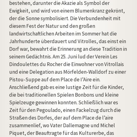
bestehen, darunter die Akazie als Symbol der
Ewigkeit, und wird von einem Blumenkranz gekrönt,
der die Sonne symbolisiert. Die Verbundenheit mit
diesem Fest der Natur und den großen
landwirtschaftlichen Arbeiten im Sommer hat die
Jahrhunderte überdauert und Vitrolles, das einst ein
Dorf war, bewahrt die Erinnerung an diese Tradition in
seinem Gedächtnis. Am 25. Juni lud der Verein Les
Dindoulettes du Rocher die Einwohner von Vitrollais
und eine Delegation aus Mörfelden-Walldorf zu einer
Pistou-Suppe auf dem Place de I’Aire ein.
Anschließend gab es eine lustige Zeit für die Kinder,
die bei traditionellen Spielen Bonbons und kleine
Spielzeuge gewinnen konnten. Schließlich war es
Zeit für den Pegoulado, einen Fackelzug durch die
Straßen des Dorfes, der auf dem Place de l’aire
zusammenlief, wo Vater Dallemagne und Michel
Piquet, der Beauftragte für das Kulturerbe, das