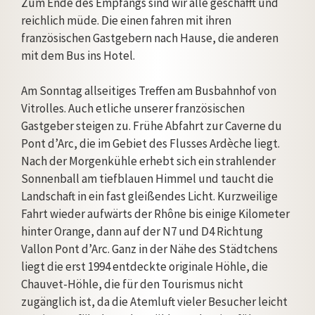
Zum Ende des Empfangs sind wir alle geschafft und
reichlich müde. Die einen fahren mit ihren
französischen Gastgebern nach Hause, die anderen
mit dem Bus ins Hotel.
Am Sonntag allseitiges Treffen am Busbahnhof von
Vitrolles. Auch etliche unserer französischen
Gastgeber steigen zu. Frühe Abfahrt zur Caverne du
Pont d’Arc, die im Gebiet des Flusses Ardèche liegt.
Nach der Morgenkühle erhebt sich ein strahlender
Sonnenball am tiefblauen Himmel und taucht die
Landschaft in ein fast gleißendes Licht. Kurzweilige
Fahrt wieder aufwärts der Rhône bis einige Kilometer
hinter Orange, dann auf der N7 und D4 Richtung
Vallon Pont d’Arc. Ganz in der Nähe des Städtchens
liegt die erst 1994 entdeckte originale Höhle, die
Chauvet-Höhle, die für den Tourismus nicht
zugänglich ist, da die Atemluft vieler Besucher leicht