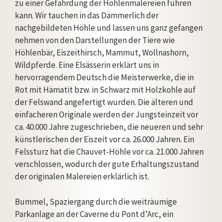
zu einer Gefährdung der Höhlenmalereien führen
kann. Wir tauchen in das Dämmerlich der
nachgebildeten Höhle und lassen uns ganz gefangen
nehmen von den Darstellungen der Tiere wie
Höhlenbär, Eiszeithirsch, Mammut, Wollnashorn,
Wildpferde. Eine Elsässerin erklärt uns in
hervorragendem Deutsch die Meisterwerke, die in
Rot mit Hämatit bzw. in Schwarz mit Holzkohle auf
der Felswand angefertigt wurden. Die älteren und
einfacheren Originale werden der Jungsteinzeit vor
ca. 40.000 Jahre zugeschrieben, die neueren und sehr
künstlerischen der Eiszeit vor ca. 26.000 Jahren. Ein
Felssturz hat die Chauvet-Höhle vor ca. 21.000 Jahren
verschlossen, wodurch der gute Erhaltungszustand
der originalen Malereien erklärlich ist.
Bummel, Spaziergang durch die weiträumige
Parkanlage an der Caverne du Pont d’Arc, ein