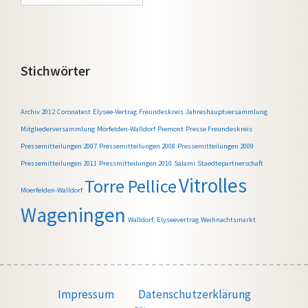
Stichwörter
Archiv 2012
Coronatest
Elysee-Vertrag
Freundeskreis
Jahreshauptversammlung
Mitgliederversammlung
Mörfelden-Walldorf
Piemont
Presse Freundeskreis
Pressemitteilungen 2007
Pressemitteilungen 2008
Pressemitteilungen 2009
Pressemitteilungen 2011
Pressmitteilungen 2010
Salami
Staedtepartnerschaft
Vitrolles
Torre Pellice
Moerfelden-Walldorf
Wageningen
Walldorf; Elyseevertrag
Weihnachtsmarkt
Impressum
Datenschutzerklärung