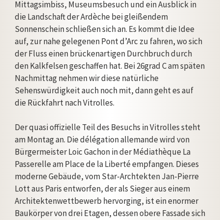
Mittagsimbiss, Museumsbesuch und ein Ausblick in
die Landschaft der Ardèche bei gleißendem
Sonnenschein schließen sich an. Es kommt die Idee
auf, zur nahe gelegenen Pont d’Arc zu fahren, wo sich
der Fluss einen brückenartigen Durchbruch durch
den Kalkfelsen geschaffen hat. Bei 26grad C am späten
Nachmittag nehmen wir diese natürliche
Sehenswürdigkeit auch noch mit, dann geht es auf
die Rückfahrt nach Vitrolles.
Der quasi offizielle Teil des Besuchs in Vitrolles steht
am Montag an. Die délégation allemande wird von
Bürgermeister Loic Gachon in der Médiathèque La
Passerelle am Place de la Liberté empfangen. Dieses
moderne Gebäude, vom Star-Archtekten Jan-Pierre
Lott aus Paris entworfen, der als Sieger aus einem
Architektenwettbewerb hervorging, ist ein enormer
Baukörper von drei Etagen, dessen obere Fassade sich