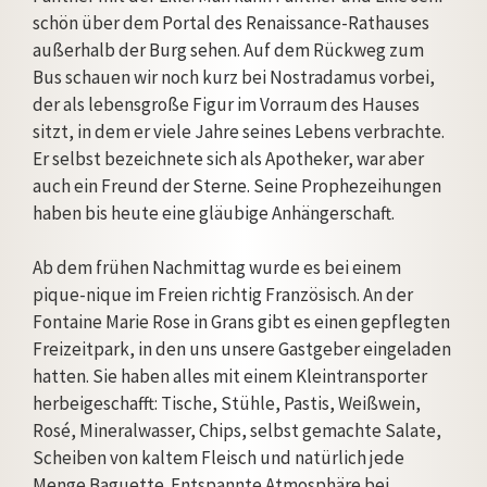
schön über dem Portal des Renaissance-Rathauses
außerhalb der Burg sehen. Auf dem Rückweg zum
Bus schauen wir noch kurz bei Nostradamus vorbei,
der als lebensgroße Figur im Vorraum des Hauses
sitzt, in dem er viele Jahre seines Lebens verbrachte.
Er selbst bezeichnete sich als Apotheker, war aber
auch ein Freund der Sterne. Seine Prophezeihungen
haben bis heute eine gläubige Anhängerschaft.
Ab dem frühen Nachmittag wurde es bei einem
pique-nique im Freien richtig Französisch. An der
Fontaine Marie Rose in Grans gibt es einen gepflegten
Freizeitpark, in den uns unsere Gastgeber eingeladen
hatten. Sie haben alles mit einem Kleintransporter
herbeigeschafft: Tische, Stühle, Pastis, Weißwein,
Rosé, Mineralwasser, Chips, selbst gemachte Salate,
Scheiben von kaltem Fleisch und natürlich jede
Menge Baguette. Entspannte Atmosphäre bei