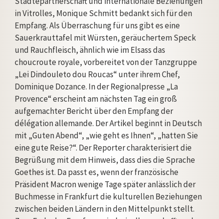
Städtepartnerschaft und internationale Beziehungen
in Vitrolles, Monique Schmitt bedankt sich für den
Empfang. Als Überraschung für uns gibt es eine
Sauerkrauttafel mit Würsten, geräuchertem Speck
und Rauchfleisch, ähnlich wie im Elsass das
choucroute royale, vorbereitet von der Tanzgruppe
„Lei Dindouleto dou Roucas“ unter ihrem Chef,
Dominique Dozance. In der Regionalpresse „La
Provence“ erscheint am nächsten Tag ein groß
aufgemachter Bericht über den Empfang der
délégation allemande. Der Artikel beginnt in Deutsch
mit „Guten Abend“, „wie geht es Ihnen“, „hatten Sie
eine gute Reise?“. Der Reporter charakterisiert die
Begrüßung mit dem Hinweis, dass dies die Sprache
Goethes ist. Da passt es, wenn der französische
Präsident Macron wenige Tage später anlässlich der
Buchmesse in Frankfurt die kulturellen Beziehungen
zwischen beiden Ländern in den Mittelpunkt stellt.