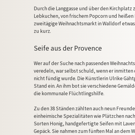
Durch die Langgasse und über den Kirchplatz 
Lebkuchen, von frischem Popcorn und heißen M
zweitägige Weihnachtsmarkt in Walldorf etwas
zu kurz.
Seife aus der Provence
Wer auf der Suche nach passenden Weihnachts
veredeln, war selbst schuld, wenn er inmitte
nicht fündig wurde. Die Künstlerin Ulrike Gäh
Stand ein. An ihm bot sie verschiedene Gemälde
die kommunale Flüchtlingshilfe.
Zu den 38 Ständen zählten auch neun Freunde a
einheimische Spezialitäten wie Plätzchen nac
Sorten Honig, handgefertigte Seifen mit Laven
Gepäck. Sie nahmen zum fünften Mal an dem W