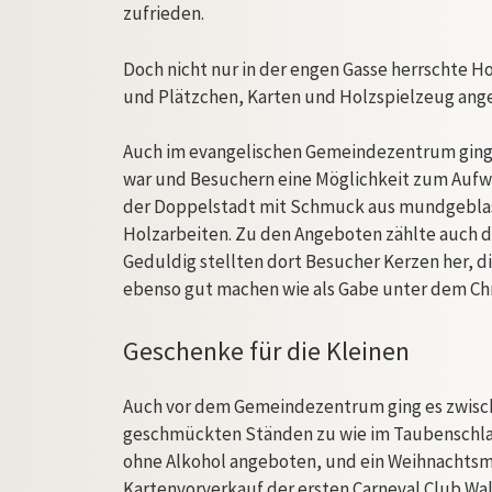
zufrieden.
Doch nicht nur in der engen Gasse herrschte 
und Plätzchen, Karten und Holzspielzeug an
Auch im evangelischen Gemeindezentrum ging es
war und Besuchern eine Möglichkeit zum Aufw
der Doppelstadt mit Schmuck aus mundgeblase
Holzarbeiten. Zu den Angeboten zählte auch d
Geduldig stellten dort Besucher Kerzen her, d
ebenso gut machen wie als Gabe unter dem Ch
Geschenke für die Kleinen
Auch vor dem Gemeindezentrum ging es zwisch
geschmückten Ständen zu wie im Taubenschla
ohne Alkohol angeboten, und ein Weihnachtsm
Kartenvorverkauf der ersten Carneval Club Wa