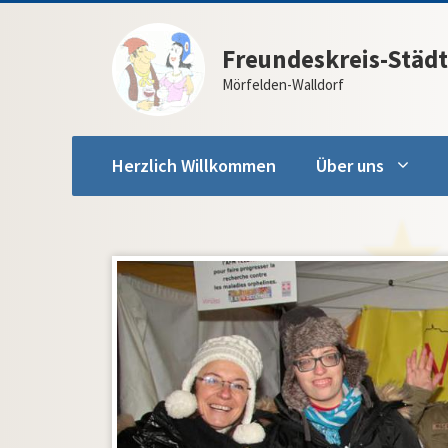
Zum
Inhalt
Freundeskreis-Städt
springen
Mörfelden-Walldorf
Herzlich Willkommen
Über uns