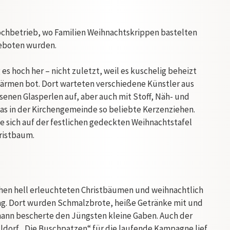
Hochbetrieb, wo Familien Weihnachtskrippen bastelten
geboten wurden.
 hoch her – nicht zuletzt, weil es kuschelig beheizt
ärmen bot. Dort warteten verschiedene Künstler aus
nen Glasperlen auf, aber auch mit Stoff, Näh- und
as in der Kirchengemeinde so beliebte Kerzenziehen.
ie sich auf der festlichen gedeckten Weihnachtstafel
ristbaum.
en hell erleuchteten Christbäumen und weihnachtlich
g. Dort wurden Schmalzbrote, heiße Getränke mit und
ann bescherte den Jüngsten kleine Gaben. Auch der
lldorf „Die Buschpatzen“ für die laufende Kampagne lief