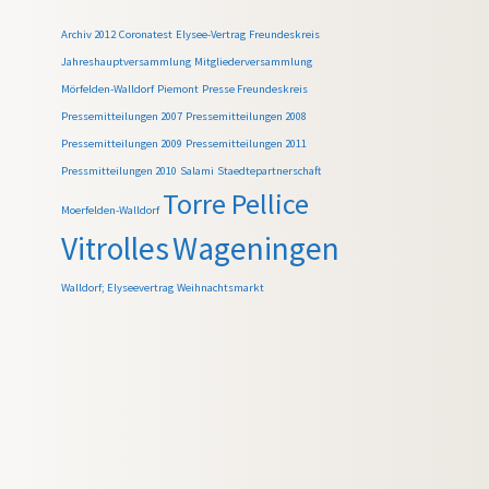
Archiv 2012
Coronatest
Elysee-Vertrag
Freundeskreis
Jahreshauptversammlung
Mitgliederversammlung
Mörfelden-Walldorf
Piemont
Presse Freundeskreis
Pressemitteilungen 2007
Pressemitteilungen 2008
Pressemitteilungen 2009
Pressemitteilungen 2011
Pressmitteilungen 2010
Salami
Staedtepartnerschaft
Torre Pellice
Moerfelden-Walldorf
Vitrolles
Wageningen
Walldorf; Elyseevertrag
Weihnachtsmarkt