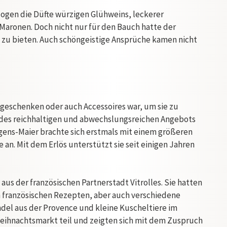
zogen die Düfte würzigen Glühweins, leckerer
aronen. Doch nicht nur für den Bauch hatte der
 zu bieten. Auch schöngeistige Ansprüche kamen nicht
geschenken oder auch Accessoires war, um sie zu
n des reichhaltigen und abwechslungsreichen Angebots
tgens-Maier brachte sich erstmals mit einem größeren
 an. Mit dem Erlös unterstützt sie seit einigen Jahren
us der französischen Partnerstadt Vitrolles. Sie hatten
h französischen Rezepten, aber auch verschiedene
del aus der Provence und kleine Kuscheltiere im
eihnachtsmarkt teil und zeigten sich mit dem Zuspruch