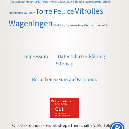
Pressemitteilungen 2011
Pressmitteilungen 2010
Salami
Staedtepartnerschaft
Vitrolles
Torre Pellice
Moerfelden-Walldorf
Wageningen
Walldorf; Elyseevertrag
Weihnachtsmarkt
Impressum
Datenschutzerklärung
Sitemap
Besuchen Sie uns auf Facebook
© 2026 Freundeskreis-Städtepartnerschaft e.V. Mörfelden-